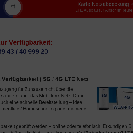
Karte Netzabdeckung 
🛒
LTE Ausbau für Anschrift prüfe
zur Verfügbarkeit:
39 43 / 40 999 20
erfügbarkeit ( 5G / 4G LTE Netz
etzugang für Zuhause nicht über die
d, sondern über das Mobilfunk Netz. Daher
ch eine schnelle Bereitstellung – ideal,
 Homeoffice / Homeschooling oder die neue
arkeit geprüft werden – online oder telefonisch. Erkundigen S
 vorab über die Netzabdeckung und
Verfügbarkeit von o2 LT