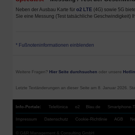
Neben der Ausbau Karte für
o2 LTE
(4G) sowie 5G biet
Sie eine Messung (Test tatsächliche Geschwindigkeit) 
*Mit welcher
Internet
Geschwindigkeit das o2 LTE Netz tatsächli
* Fußnoteninformationen einblenden
Angaben zur o2 HomeSpot Verfügbarkeit ohne Gewähr – falls a
Zufriedenheit funktioniert, steht Ihnen Ihr reguläres 14tägiges
über uns) zu. Für die o2 Angebote gilt eine Mindestvertragsl
via Funk Tarifen und setzen eine entsprechende Verfügbarkei
Weitere Fragen?
Hier Seite durchsuchen
oder unsere
Hotli
Letzte Textänderungen an dieser Seite am
8. Januar 2026
. St
Info-Portale:
Telefónica
o2
Blau.de
Smartphone-Ta
Impressum
Datenschutz
Cookie-Richtlinie
AGB
Ne
© G&R Management & Consulting GmbH