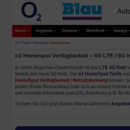
Neues
Angebote
Zuhause
Mobilfunk
Handys
o2
»
Tarife
»
Homespot
»
Verfügbarkeit
o2 Homespot Verfügbarkeit – 4G LTE / 5G I
In vielen Regionen Deutschlands ist das
LTE 4G Netz
v
bereits das neue 5G Netz. Die
o2 HomeSpot Tarife
nut
HomeSpot Verfügbarkeit / Netzabdeckung
können Sie
prüfen (Karte Netzausbau) oder sich an unsere Hotline
und schnelle Alternative zum
DSL
Anschluss (z.B. für H
Sichern Sie sich jetzt diesen Monat zahlreiche
Angebo