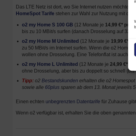
m
Das LTE Netz ist dort, wo Sie Internet nutzen möchten,
HomeSpot Tarife
stehen zur Wahl zur Nutzung mit de
W
o2 my Home S 100 GB
(12 Monate je
14,99 €* pro 
bis zu 10 MBit/s surfen (danach Drosselung auf 32 kBi
o2 my Home M Unlimited
(12 Monate je
19,99 €* p
zu 50 MBit/s im Internet surfen. Wenn die o2 HomeSpot
wollen ohne Drosselung. Eine Telefonflat ist auch ent
o2 my Home L Unlimited
(12 Monate je
24,99 €* je
ohne Drosselung, aber bis zu doppelt so schnell (bis 
Tipp:
o2
Bestandskunden
erhalten die o2 Homespot T
sowie alle
60plus
sparen ab dem 13. Monat jeweils 5 
Einen echten
unbegrenzten Datentarife
für Zuhause gibt
Wenn o2 verfügbar ist, erhalten Sie die oben genannten