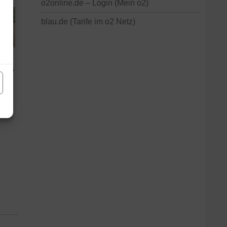
o2online.de – Login (Mein o2)
blau.de (Tarife im o2 Netz)
 bis
 Sie
n