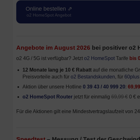
Online bestellen ⇗
o2 HomeSpot Angebot
Angebote im August 2026
bei positiver o2
o2 4G / 5G ist verfügbar? Jetzt
o2 HomeSpot
Tarife
bis 
12 Monate lang je 10 € Rabatt
auf die monatliche G
Preisvorteile auch für
o2 Bestandskunden
, für
60plus
Aktion über unsere Hotline
0 39 43 / 40 999 20
:
69,9
o2 HomeSpot Router
jetzt für einmalig
69,99 €
0 € e
Für die Aktionen gilt eine Mindestvertragslaufzeit von 24
Speedtest
– Messung / Test der Geschwind