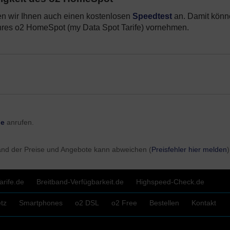
en wir Ihnen auch einen kostenlosen
Speedtest
an. Damit könn
Ihres o2 HomeSpot (my Data Spot Tarife) vornehmen.
ch bei Ihnen verfügbar ist, erfahren Sie über die Ausbau Karte oben. A
ber trotz positivem Ausbaucheck der HomeSpot Router nicht zu Ihrer
 Rücktrittsrecht bei Onlinebestellung (sowie auch bei telefonischer Beste
aufzeit von 24 Monate. Die Aktionen gelten für Neukunden in den o2 my
t / Netzabdeckung voraus.
ne
anrufen.
and der Preise und Angebote kann abweichen (
Preisfehler hier melden
rife.de
Breitband-Verfügbarkeit.de
Highspeed-Check.de
tz
Smartphones
o2 DSL
o2 Free
Bestellen
Kontakt