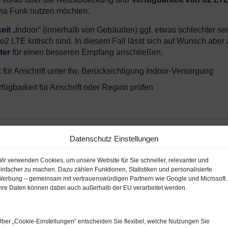
ia Funk nutzen möchten.
eit
„Indoor“ (innerhalb von Gebäuden) ggf. etwas schlechter se
2 LTE kritisch sind. In diesem Fall lässt sich auf Wunsch aber
ter
für einen besseren Empfang anschließen.
für Anschrift unter tlw. Berücksichtigung Indoor-Versorgung
fügbarkeit für Anschrift oder Region prüfen
Datenschutz Einstellungen
ir verwenden Cookies, um unsere Website für Sie schneller, relevanter und
infacher zu machen. Dazu zählen Funktionen, Statistiken und personalisierte
erbung – gemeinsam mit vertrauenswürdigen Partnern wie Google und Microsoft.
hre Daten können dabei auch außerhalb der EU verarbeitet werden.
ar?
o2 my Home via Funk Tarife
ber „Cookie‑Einstellungen“ entscheiden Sie flexibel, welche Nutzungen Sie