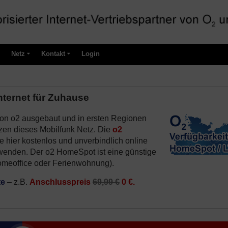
Netz
Kontakt
Login
nternet für Zuhause
on o2 ausgebaut und in ersten Regionen
zen dieses Mobilfunk Netz. Die
o2
 hier kostenlos und unverbindlich online
 wenden. Der o2 HomeSpot ist eine günstige
omeoffice oder Ferienwohnung).
te
– z.B.
Anschlusspreis
69,99 €
0 €.