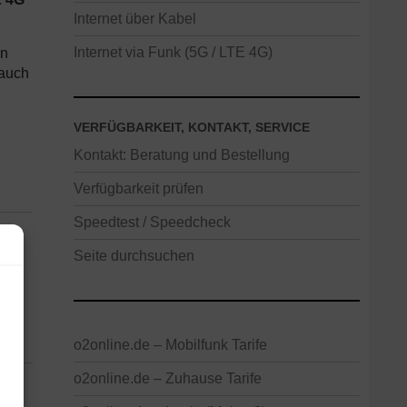
Internet über Kabel
Internet via Funk (5G / LTE 4G)
in
 auch
VERFÜGBARKEIT, KONTAKT, SERVICE
Kontakt: Beratung und Bestellung
Verfügbarkeit prüfen
Speedtest / Speedcheck
Seite durchsuchen
o2online.de – Mobilfunk Tarife
o2online.de – Zuhause Tarife