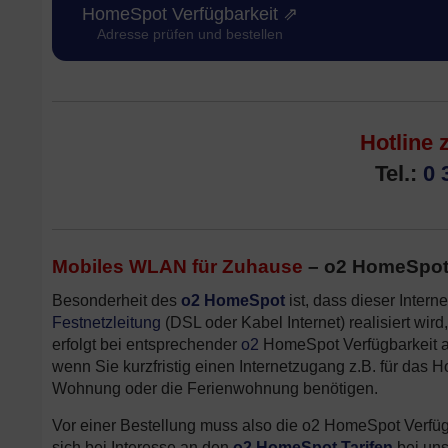
HomeSpot Verfügbarkeit ⇗
Adresse prüfen und bestellen
Hotline 
Tel.:
0 
Mobiles WLAN für
Zuhause
– o2 HomeSpot V
Besonderheit des
o2 HomeSpot
ist, dass dieser Intern
Festnetzleitung
(DSL oder Kabel Internet) realisiert wir
erfolgt bei entsprechender
o2
HomeSpot Verfügbarkeit au
wenn Sie kurzfristig einen Internetzugang z.B. für das
Wohnung oder die Ferienwohnung benötigen.
Vor einer Bestellung muss also die o2 HomeSpot Verfügb
sich bei Interesse an den
o2 HomeSpot Tarifen
bei uns