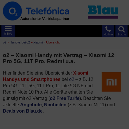
MENÜ
Hotline
Suche
o2
»
Handys bei o2
»
Xiaomi
»
Übersicht
o2 – Xiaomi Handy mit Vertrag – Xiaomi 12
Pro 5G, 11T Pro, Redmi u.a.
Hier finden Sie eine Übersicht der
Xiaomi
Handys und Smartphones
bei
o2
– z.B. 12
Pro 5G, 11T 5G, 11T Pro, 11 Lite 5G NE und
Redmi Note 10 Pro. Alle Geräte erhalten Sie
günstig mit o2 Vertrag (
o2 Free Tarife
). Beachten Sie
aktuelle
Angebote
,
Neuheiten
(z.B. Xiaomi Mi 11) und
Deals von Blau.de
.