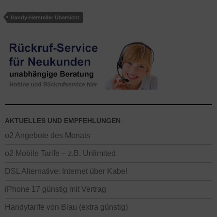
Monate, sonst Verlängerung um je 12 Monate). Preise Stand
27.09.2025. Alle Kosten für das Endgerät mit Tarif von o2 oder
Handy-Hersteller Übersicht
Blau.de auf dieser Seite ohne Gewähr – es gelten die Preise des
Xiaomi Handys im o2 Onlineshop beim Absenden der Bestellung
oder die Angaben an unserer Hotline.
AKTUELLES UND EMPFEHLUNGEN
o2 Angebote des Monats
o2 Mobile Tarife – z.B. Unlimited
DSL Alternative: Internet über Kabel
iPhone 17 günstig mit Vertrag
Handytarife von Blau (extra günstig)