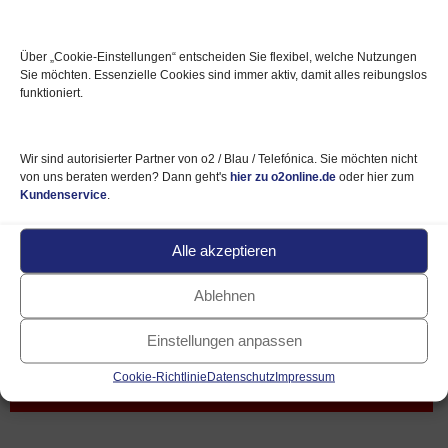
➥ Redmi Note 10 Pro
Über „Cookie‑Einstellungen“ entscheiden Sie flexibel, welche Nutzungen
Sie möchten. Essenzielle Cookies sind immer aktiv, damit alles reibungslos
➥ Redmi Note 10 5G
funktioniert.
➥ Redmi 9A
Wir sind autorisierter Partner von o2 / Blau / Telefónica. Sie möchten nicht
von uns beraten werden? Dann geht's
hier zu o2online.de
oder hier zum
Kundenservice
.
Alle akzeptieren
Online bestellen ⇗
Ablehnen
Xiaomi Handy mit o2 Vertrag
🛒
Einstellungen anpassen
Telefonisch bestellen ✆
Cookie-Richtlinie
Datenschutz
Impressum
Hotline und Rückruf-Service