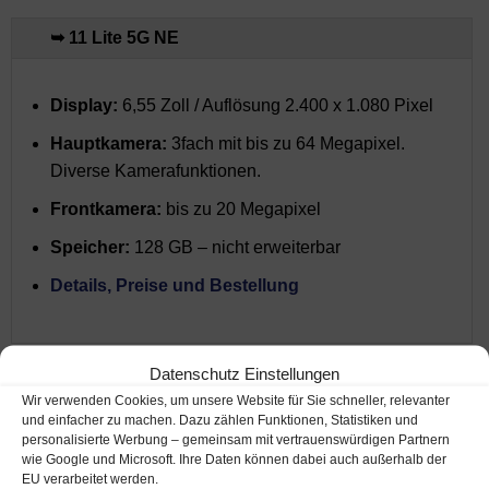
➥ 11 Lite 5G NE
Display:
6,55 Zoll / Auflösung 2.400 x 1.080 Pixel
Hauptkamera:
3fach mit bis zu 64 Megapixel.
Diverse Kamerafunktionen.
Frontkamera:
bis zu 20 Megapixel
Speicher:
128 GB – nicht erweiterbar
Details, Preise und Bestellung
Datenschutz Einstellungen
➥ 11T Pro
Wir verwenden Cookies, um unsere Website für Sie schneller, relevanter
und einfacher zu machen. Dazu zählen Funktionen, Statistiken und
personalisierte Werbung – gemeinsam mit vertrauenswürdigen Partnern
➥ 11T
wie Google und Microsoft. Ihre Daten können dabei auch außerhalb der
EU verarbeitet werden.