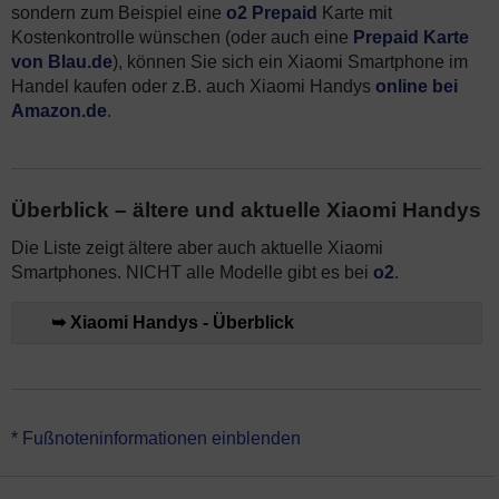
sondern zum Beispiel eine
o2 Prepaid
Karte mit
Kostenkontrolle wünschen (oder auch eine
Prepaid Karte
von Blau.de
), können Sie sich ein Xiaomi Smartphone im
Handel kaufen oder z.B. auch Xiaomi Handys
online bei
Amazon.de
.
Überblick – ältere und aktuelle Xiaomi Handys
Die Liste zeigt ältere aber auch aktuelle Xiaomi
Smartphones. NICHT alle Modelle gibt es bei
o2
.
➥ Xiaomi Handys - Überblick
*Alle Preise der Xiaomi Handys zzgl. Anschlusspreis 39,99 € +
* Fußnoteninformationen einblenden
Versand 4,99 €.
Die Mindestvertragslaufzeit vom Xiaomi
Smartphone mit o2 Vertrag beträgt 24 Monate (Kündigungsfrist 3