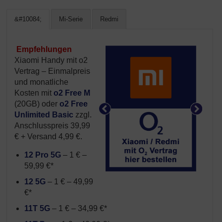
&#10084;
Mi-Serie
Redmi
Empfehlungen
Xiaomi Handy mit o2
Vertrag – Einmalpreis
und monatliche
Kosten mit
o2 Free M
(20GB) oder
o2 Free
Unlimited Basic
zzgl.
Anschlusspreis 39,99
€ + Versand 4,99 €.
12 Pro 5G
– 1 € –
59,99 €*
12 5G
– 1 € – 49,99
€*
11T 5G
– 1 € – 34,99 €*