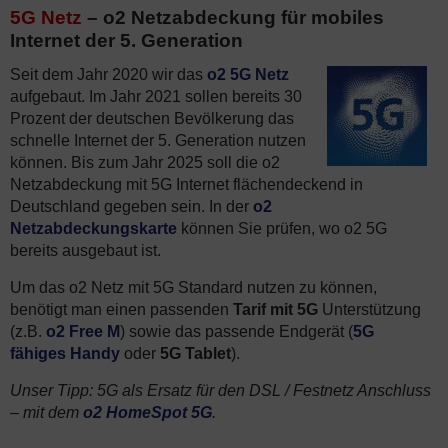
5G Netz
– o2 Netzabdeckung für mobiles
Internet der 5. Generation
Seit dem Jahr 2020 wir das
o2 5G Netz
aufgebaut. Im Jahr 2021 sollen bereits 30
Prozent der deutschen Bevölkerung das
schnelle Internet der 5. Generation nutzen
können. Bis zum Jahr 2025 soll die o2
Netzabdeckung mit 5G Internet flächendeckend in
Deutschland gegeben sein. In der
o2
Netzabdeckungskarte
können Sie prüfen, wo o2 5G
bereits ausgebaut ist.
Um das o2 Netz mit 5G Standard nutzen zu können,
benötigt man einen passenden
Tarif mit 5G
Unterstützung
(z.B.
o2 Free M
) sowie das passende Endgerät (
5G
fähiges Handy
oder
5G Tablet
).
Unser Tipp: 5G als Ersatz für den DSL / Festnetz Anschluss
– mit dem
o2 HomeSpot 5G
.