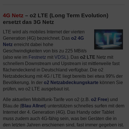
4G Netz
– o2 LTE (Long Term Evolution)
ersetzt das 3G Netz
LTE wird als mobiles Internet der vierten
Generation (4G) bezeichnet. Das
o2 4G
Netz
erreicht dabei hohe
Geschwindigkeiten von bis zu 225 MBit/s
(also wie im
Festnetz
mit
VDSL
). Das
o2 LTE
Netz mit
schnellem Downstream und Upstream ist mittlerweile fast
flächendeckend in Deutschland verfügbar. Die o2
Netzabdeckung mit 4G / LTE liegt bereits bei etwa 99% der
Bevölkerung. In der
o2 Netzabdeckungskarte
können Sie
prüfen, wo o2 LTE ausgebaut ist.
Alle aktuellen Mobilfunk-Tarife von o2 (z.B.
o2 Free
) und
Blau.de (
Blau Allnet
) unterstützen schnelles surfen mit dem
Internet der 4. Generation (4G). Das Handy oder Tablet
muss zudem auch 4G-fähig sein, was bei Geräten die in
den letzten Jahren erschienen sind, fast immer gegeben ist.