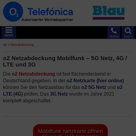
MENÜ
Hotline
Suche
o2
»
Netzabdeckung
o2 Netzabdeckung Mobilfunk – 5G Netz, 4G /
LTE und 3G
Die
o2 Netzabdeckung
ist fast flächendeckend in
Deutschland gegeben. In der
o2 Netzkarte (hier online)
können Sie den Netzausbau für das
o2 5G Netz
und
o2
LTE (4G)
prüfen. Das
3G Netz
wurde im Jahre 2021
komplett abgeschaltet.
Mobilfunk Netzkarte öffnen