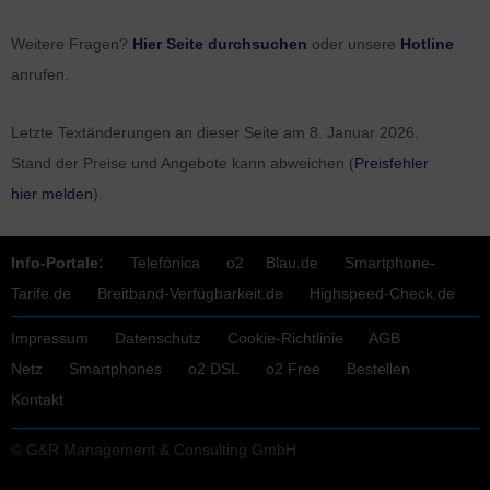
Weitere Fragen?
Hier Seite durchsuchen
oder unsere
Hotline
anrufen.
Letzte Textänderungen an dieser Seite am
8. Januar 2026
.
Stand der Preise und Angebote kann abweichen (
Preisfehler
hier melden
).
Info-Portale:
Telefónica
o2
Blau.de
Smartphone-
Tarife.de
Breitband-Verfügbarkeit.de
Highspeed-Check.de
Impressum
Datenschutz
Cookie-Richtlinie
AGB
Netz
Smartphones
o2 DSL
o2 Free
Bestellen
Kontakt
© G&R Management & Consulting GmbH