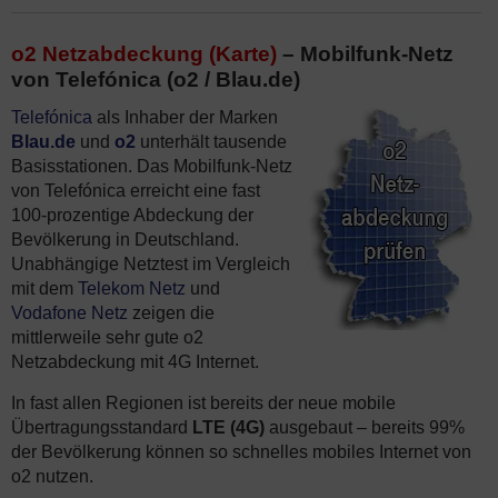
o2 Netzabdeckung (Karte)
– Mobilfunk-Netz
von Telefónica (o2 / Blau.de)
Telefónica
als Inhaber der Marken
Blau.de
und
o2
unterhält tausende
Basisstationen. Das Mobilfunk-Netz
von Telefónica erreicht eine fast
100-prozentige Abdeckung der
Bevölkerung in Deutschland.
Unabhängige Netztest im Vergleich
mit dem
Telekom Netz
und
Vodafone Netz
zeigen die
mittlerweile sehr gute o2
Netzabdeckung mit 4G Internet.
In fast allen Regionen ist bereits der neue mobile
Übertragungsstandard
LTE (4G)
ausgebaut – bereits 99%
der Bevölkerung können so schnelles mobiles Internet von
o2 nutzen.