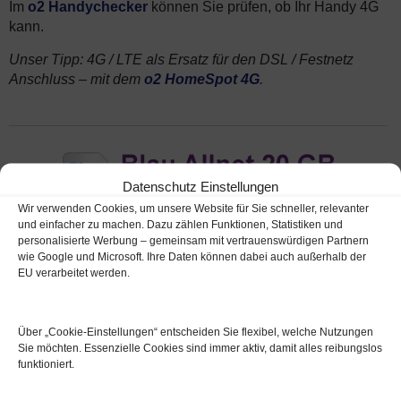
Im
o2 Handychecker
können Sie prüfen, ob Ihr Handy 4G
kann.
Unser Tipp: 4G / LTE als Ersatz für den DSL / Festnetz
Anschluss – mit dem
o2 HomeSpot 4G
.
Datenschutz Einstellungen
Wir verwenden Cookies, um unsere Website für Sie schneller, relevanter
und einfacher zu machen. Dazu zählen Funktionen, Statistiken und
personalisierte Werbung – gemeinsam mit vertrauenswürdigen Partnern
wie Google und Microsoft. Ihre Daten können dabei auch außerhalb der
EU verarbeitet werden.
3G Netz
– o2 Netzabdeckung mit HSPA /
UMTS – 3G Abschaltung
Über „Cookie‑Einstellungen“ entscheiden Sie flexibel, welche Nutzungen
Sie möchten. Essenzielle Cookies sind immer aktiv, damit alles reibungslos
Über 20 Jahre lang sorgte die gute
funktioniert.
o2 Netzabdeckung mit 3G (UMTS /
HSPA) für schnelles mobiles