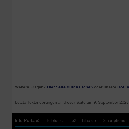
Weitere Fragen?
Hier Seite durchsuchen
oder unsere
Hotli
Letzte Textänderungen an dieser Seite am
9. September 2025
Info-Portale:
Telefónica
o2
Blau.de
Smartphone-Ta