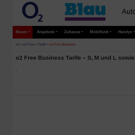
Neues
Angebote
Zuhause
Mobilfunk
Handys
o2
»
o2 Free
»
Tarife
»
o2 Free Business
o2 Free Business Tarife – S, M und L sowie
.