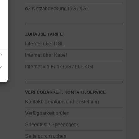
o2 Netzabdeckung (5G / 4G)
ZUHAUSE TARIFE
Internet über DSL
Internet über Kabel
Internet via Funk (5G / LTE 4G)
VERFÜGBARKEIT, KONTAKT, SERVICE
Kontakt: Beratung und Bestellung
Verfügbarkeit prüfen
Speedtest / Speedcheck
Seite durchsuchen