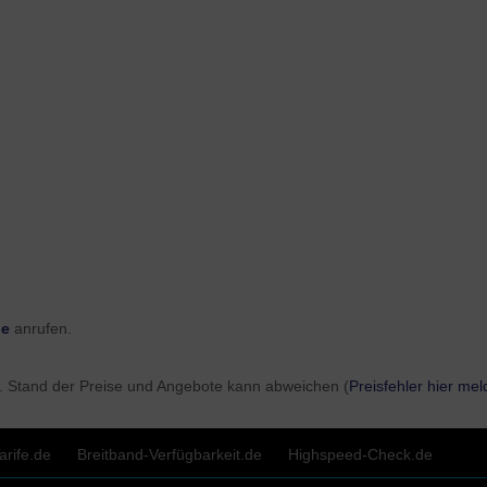
ne
anrufen.
. Stand der Preise und Angebote kann abweichen (
Preisfehler hier me
rife.de
Breitband-Verfügbarkeit.de
Highspeed-Check.de