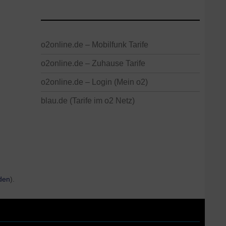
o2online.de – Mobilfunk Tarife
o2online.de – Zuhause Tarife
o2online.de – Login (Mein o2)
blau.de (Tarife im o2 Netz)
lden
).