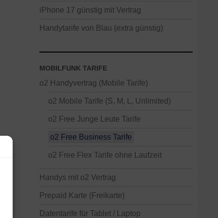
iPhone 17 günstig mit Vertrag
Handytarife von Blau (extra günstig)
MOBILFUNK TARIFE
o2 Handyvertrag (Mobile Tarife)
o2 Mobile Tarife (S, M, L, Unlimited)
o2 Free Junge Leute Tarife
o2 Free Business Tarife
o2 Free Flex Tarife ohne Laufzeit
Handys mit o2 Vertrag
Prepaid Karte (Freikarte)
Datentarife für Tablet / Laptop