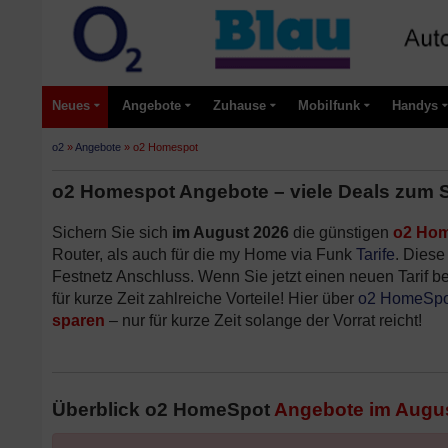
Neues
Angebote
Zuhause
Mobilfunk
Handys
o2
»
Angebote
»
o2 Homespot
o2 Homespot Angebote – viele Deals zum 
Sichern Sie sich
im August 2026
die günstigen
o2 Hom
Router, als auch für die my Home via Funk
Tarife
. Diese
Festnetz Anschluss. Wenn Sie jetzt einen neuen Tarif be
für kurze Zeit zahlreiche Vorteile! Hier über
o2 HomeSpo
sparen
– nur für kurze Zeit solange der Vorrat reicht!
Überblick o2 HomeSpot
Angebote im
Augus