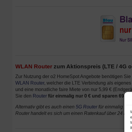
WLAN Router
zum Aktionspreis (LTE / 4G 
Zur Nutzung der o2 HomeSpot Angebote benötigen Sie 
WLAN Router
, welcher die LTE Verbindung als eigenes 
und eine monatliche faire Miete von nur 5,99 € (Endger
Sie den
Router
für einmalig nur 0 € und sparen 69,99
Alternativ gibt es auch einen
5G Router
für einmalig 1 €
W
Router handelt es sich um einen Ratenkauf über 24 Mona
e
W
I