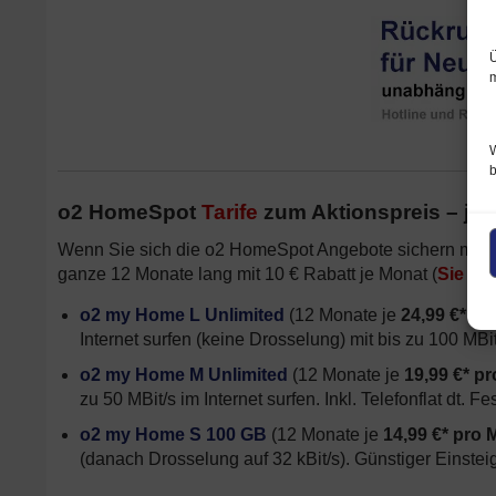
Ü
m
W
o2 HomeSpot
Tarife
zum Aktionspreis – jet
Wenn Sie sich die o2 HomeSpot Angebote sichern möch
ganze 12 Monate lang mit 10 € Rabatt je Monat (
Sie sp
o2 my Home L Unlimited
(12 Monate je
24,99 €* je
Internet surfen (keine Drosselung) mit bis zu 100 MBit/s
o2 my Home M Unlimited
(12 Monate je
19,99 €* p
zu 50 MBit/s im Internet surfen. Inkl. Telefonflat dt. Fe
o2 my Home S 100 GB
(12 Monate je
14,99 €* pro 
(danach Drosselung auf 32 kBit/s). Günstiger Einsteig