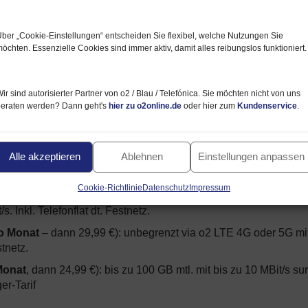
ber „Cookie‑Einstellungen“ entscheiden Sie flexibel, welche Nutzungen Sie
öchten. Essenzielle Cookies sind immer aktiv, damit alles reibungslos funktioniert.
ir sind autorisierter Partner von o2 / Blau / Telefónica. Sie möchten nicht von uns
beraten werden? Dann geht's
hier zu o2online.de
oder hier zum
Kundenservice
.
zt 120 € sparen
ten, gibt es diese
Tarife
nur für kurze Zeit
Alle akzeptieren
Ablehnen
Einstellungen anpassen
aren 120 €
):
Cookie-Richtlinie
Datenschutz
Impressum
 Monat
– dann 34,99 €): unbegrenzt im
. Inkl. Telefonflat dt. Festnetz.
ro Monat
– dann 29,99 €): unbegrenzt via o2 LTE 4G oder 5G mit
stnetz.
Monat
, dann 24,99 €): bis zu 100 GB mtl. mit bis zu 10 MBit/s su
er-Tarif