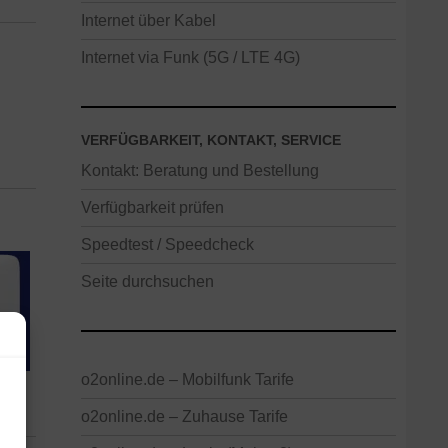
Internet über Kabel
Internet via Funk (5G / LTE 4G)
VERFÜGBARKEIT, KONTAKT, SERVICE
Kontakt: Beratung und Bestellung
Verfügbarkeit prüfen
Speedtest / Speedcheck
Seite durchsuchen
o2online.de – Mobilfunk Tarife
o2online.de – Zuhause Tarife