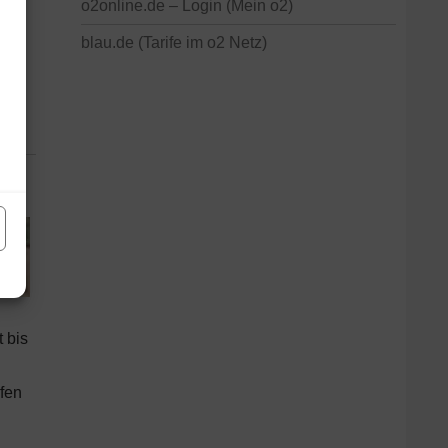
o2online.de – Login (Mein o2)
blau.de (Tarife im o2 Netz)
 bis
rfen