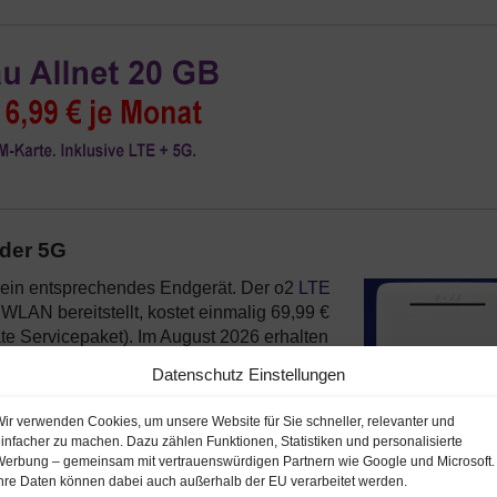
oder 5G
ein entsprechendes Endgerät. Der o2
LTE
WLAN bereitstellt, kostet einmalig 69,99 €
äte Servicepaket). Im August 2026 erhalten
 €
!
Hier bestellen
Datenschutz Einstellungen
 und monatlich 9 € (statt 5,99 €). Beim 5G
ir verwenden Cookies, um unsere Website für Sie schneller, relevanter und
te (also kein Mietgerät).
infacher zu machen. Dazu zählen Funktionen, Statistiken und personalisierte
erbung – gemeinsam mit vertrauenswürdigen Partnern wie Google und Microsoft.
hre Daten können dabei auch außerhalb der EU verarbeitet werden.