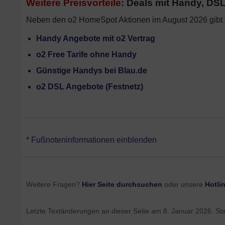
Weitere Preisvorteile:
Deals mit Handy, DSL 
Neben den o2 HomeSpot Aktionen im August 2026 gibt e
Handy Angebote mit o2 Vertrag
o2 Free Tarife ohne Handy
Günstige Handys bei Blau.de
o2 DSL Angebote (Festnetz)
*Die o2 HomeSpot Angebote haben eine Mindestvertragslaufze
* Fußnoteninformationen einblenden
Monate vorher gekündigt wird). Alle Angaben oben zu Aktion
HomeSpot Tarif Alle Angaben zudem ohne Gewähr – es gelten d
Ihnen bei telefonischer Bestellung an unser Hotline genannt w
jederzeit geändert werden. Prüfen Sie vor der Bestellung die
V
Weitere Fragen?
Hier Seite durchsuchen
oder unsere
Hotli
Letzte Textänderungen an dieser Seite am
8. Januar 2026
. St