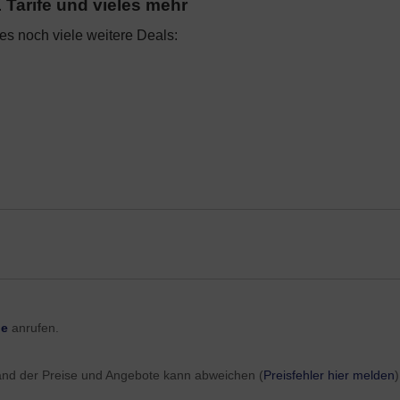
Tarife und vieles mehr
s noch viele weitere Deals:
it von 24 Monaten (automatische Verlängerung um je 1 Monat, wenn n
en und Deals im Monat August 2026 gelten nur für Neukunden in einem
ie Angebote, die im Warenkorb (bei Onlinebestellung) angezeigt oder
erden. Die o2 HomeSpot Angebote sind zeitlich befristet und können
erfügbarkeit
(4G / LTE Netzabdeckung).
ne
anrufen.
and der Preise und Angebote kann abweichen (
Preisfehler hier melden