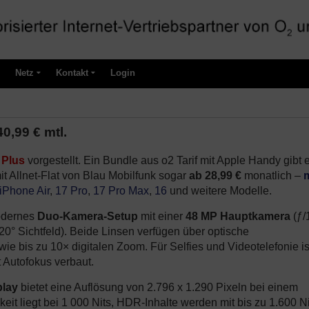
Netz
Kontakt
Login
0,99 € mtl.
 Plus
vorgestellt. Ein Bundle aus o2 Tarif mit Apple Handy gibt 
t Allnet-Flat von Blau Mobilfunk sogar
ab 28,99 €
monatlich –
iPhone Air
,
17 Pro
,
17 Pro Max
,
16
und weitere Modelle.
odernes
Duo-Kamera-Setup
mit einer
48 MP Hauptkamera
(ƒ/
120° Sichtfeld). Beide Linsen verfügen über optische
ie bis zu 10× digitalen Zoom. Für Selfies und Videotelefonie is
 Autofokus verbaut.
play
bietet eine Auflösung von 2.796 x 1.290 Pixeln bei einem
keit liegt bei 1 000 Nits, HDR-Inhalte werden mit bis zu 1.600 N