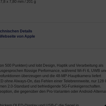
77,8 x 7,80 mm / 201 g
echnischen Details
 Webseite von Apple
von 500 Punkten) und lobt Design, Haptik und Verarbeitung als
 ausgesprochen flüssige Performance, während Wi-Fi 6, UWB un
deofunktionen überzeugen und die 48-MP-Hauptkamera liefert
OLED ohne Always-On, das Fehlen einer Telebrennweite, nur 128
amen 2.0-Standard und befriedigende 5G-Funkeigenschaften.
seoption, die gegenüber den Pro-Varianten oder Android-Alterna
 schickem OLED-Display und USB-C die Segel in