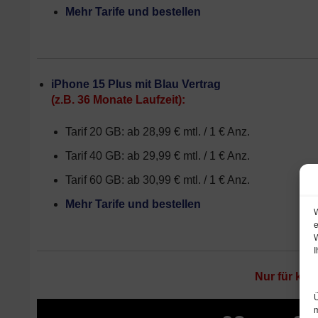
Mehr Tarife und bestellen
iPhone 15 Plus mit Blau Vertrag
(z.B. 36 Monate Laufzeit):
Tarif 20 GB: ab 28,99 € mtl. / 1 € Anz.
Tarif 40 GB: ab 29,99 € mtl. / 1 € Anz.
Tarif 60 GB: ab 30,99 € mtl. / 1 € Anz.
Mehr Tarife und bestellen
W
e
W
I
Nur für kur
Ü
m