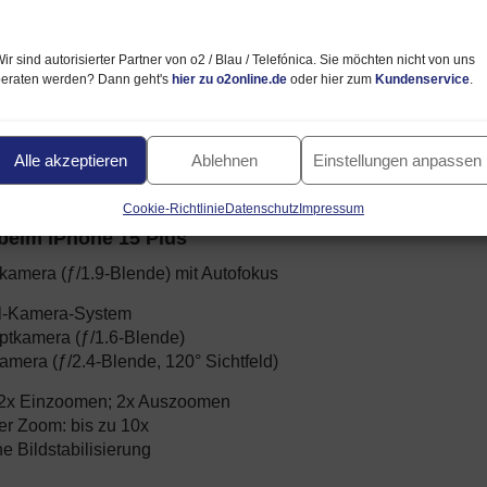
57
50
STD.
MIN.
SEK.
ir sind autorisierter Partner von o2 / Blau / Telefónica. Sie möchten nicht von uns
beraten werden? Dann geht's
hier zu o2online.de
oder hier zum
Kundenservice
.
Telefonisch bestellen 
🛒
Hotline und Rückruf-Servic
Alle akzeptieren
Ablehnen
Einstellungen anpassen
Cookie-Richtlinie
Datenschutz
Impressum
beim iPhone 15 Plus
amera (ƒ/1.9-Blende) mit Autofokus
l-Kamera-System
tkamera (ƒ/1.6-Blende)
amera (ƒ/2.4-Blende, 120° Sichtfeld)
 2x Einzoomen; 2x Auszoomen
ler Zoom: bis zu 10x
e Bildstabilisierung