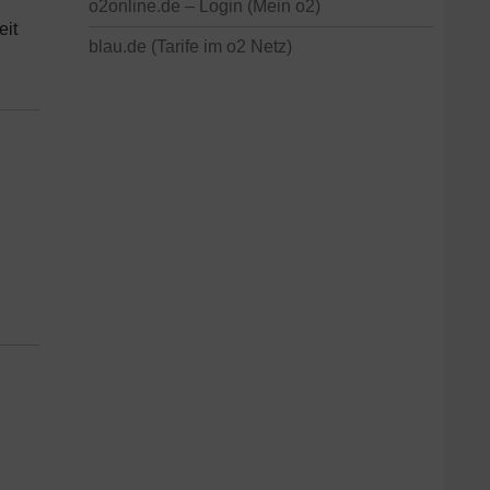
o2online.de – Login (Mein o2)
eit
blau.de (Tarife im o2 Netz)