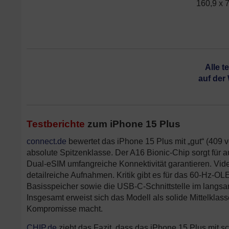
160,9 x 
Alle t
auf der
Testberichte
zum iPhone 15 Plus
connect.de
bewertet das iPhone 15 Plus mit „gut“ (409 
absolute Spitzenklasse. Der A16 Bionic-Chip sorgt für
Dual-eSIM umfangreiche Konnektivität garantieren. Vi
detailreiche Aufnahmen. Kritik gibt es für das 60-Hz-
Basisspeicher sowie die USB-C-Schnittstelle im langs
Insgesamt erweist sich das Modell als solide Mittelklas
Kompromisse macht.
CHIP.de
zieht das Fazit, dass das iPhone 15 Plus mit