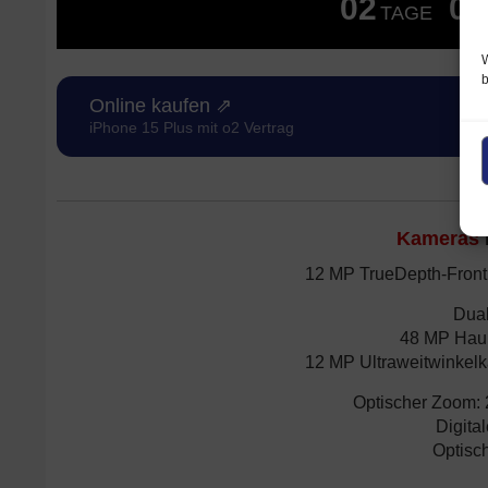
02
08
TAGE
W
Online kaufen ⇗
iPhone 15 Plus mit o2 Vertrag
Kameras
12 MP TrueDepth-Frontk
Dua
48 MP Haup
12 MP Ultraweitwinkelk
Optischer Zoom:
Digita
Optisch