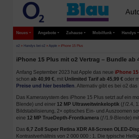
Neues
Angebote
Zuhause
Mobilfunk
Handys
o2
»
Handys bei o2
»
Apple
»
iPhone 15 Plus
iPhone 15 Plus mit o2 Vertrag – Bundle ab 4
Anfang September 2023 hat Apple das neue
iPhone 15
schon
ab 40,99 €
, mit
Unlimited Tarif ab 45,99 €
oder mi
Preise und hier bestellen
. Alternativ gibt es bei o2 das
Das Kamerasystem des iPhone 15 Plus setzt auf ein m
Blende) und einer
12 MP Ultraweitwinkeloptik
(ƒ/2.4, 
Bildstabilisierung, 2× optisches Ein- und Auszoomen sow
eine
12 MP TrueDepth-Frontkamera
(ƒ/1.9-Blende) mit
Das
6,7 Zoll Super Retina XDR All-Screen OLED-Dis
Kontrastverhältnis von 2 000 000 : 1. Die typische Hellig