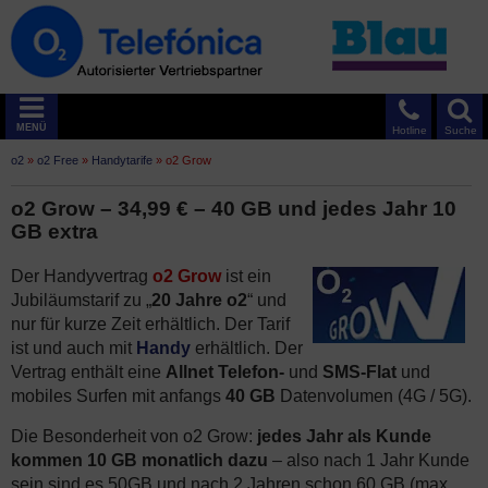
MENÜ
Hotline
Suche
o2
»
o2 Free
»
Handytarife
»
o2 Grow
o2 Grow – 34,99 € – 40 GB und jedes Jahr 10
GB extra
Der Handyvertrag
o2 Grow
ist ein
Jubiläumstarif zu „
20 Jahre o2
“ und
nur für kurze Zeit erhältlich. Der Tarif
ist und auch mit
Handy
erhältlich. Der
Vertrag enthält eine
Allnet
Telefon-
und
SMS-Flat
und
mobiles Surfen mit anfangs
40 GB
Datenvolumen (4G / 5G).
Die Besonderheit von o2 Grow:
jedes Jahr als Kunde
kommen 10 GB monatlich dazu
– also nach 1 Jahr Kunde
sein sind es 50GB und nach 2 Jahren schon 60 GB (max.