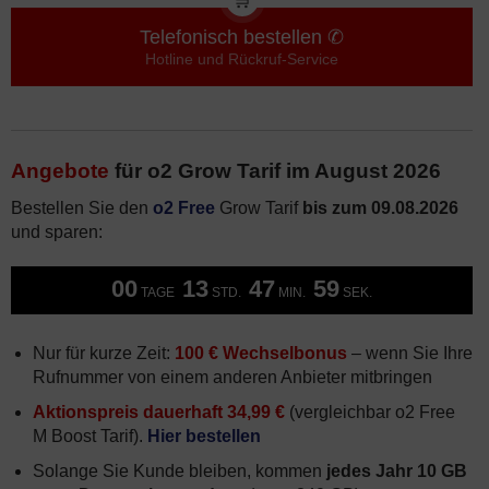
Telefonisch bestellen ✆
Hotline und Rückruf-Service
Angebote
für o2 Grow Tarif im August 2026
Bestellen Sie den
o2 Free
Grow Tarif
bis zum 09.08.2026
und sparen:
00
13
47
59
TAGE
STD.
MIN.
SEK.
Nur für kurze Zeit:
100 € Wechselbonus
– wenn Sie Ihre
Rufnummer von einem anderen Anbieter mitbringen
Aktionspreis dauerhaft 34,99 €
(vergleichbar o2 Free
M Boost Tarif).
Hier bestellen
Solange Sie Kunde bleiben, kommen
jedes Jahr 10 GB