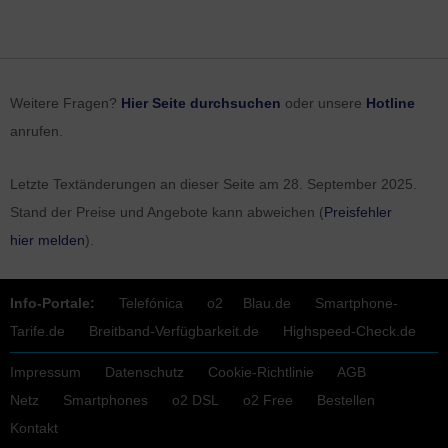
Weitere Fragen?
Hier Seite durchsuchen
oder unsere
Hotline
anrufen.
Letzte Textänderungen an dieser Seite am
28. September 2025
.
Stand der Preise und Angebote kann abweichen (
Preisfehler
hier melden
).
Info-Portale:
Telefónica
o2
Blau.de
Smartphone-
Tarife.de
Breitband-Verfügbarkeit.de
Highspeed-Check.de
Impressum
Datenschutz
Cookie-Richtlinie
AGB
Netz
Smartphones
o2 DSL
o2 Free
Bestellen
Kontakt