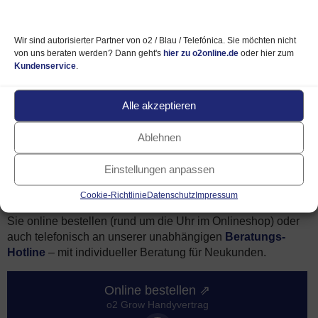
➥ Telefonieren / SMS (Details)
Wir sind autorisierter Partner von o2 / Blau / Telefónica. Sie möchten nicht
von uns beraten werden? Dann geht's
hier zu o2online.de
oder hier zum
Kundenservice
.
➥ Optionen / Ausland (Details)
Alle akzeptieren
➥ Preis, Laufzeit usw. (Details)
Ablehnen
Einstellungen anpassen
o2 Grow
bestellen
– online oder telefonisch
Cookie-Richtlinie
Datenschutz
Impressum
Den Jubiläumstarif o2 Grow (mit und ohne Handy) können
Sie online bestellen (rund um die Uhr im Onlineshop) oder
auch telefonisch an unserer unabhängigen
Beratungs-
Hotline
– mit individueller Beratung für Neukunden.
Online bestellen ⇗
o2 Grow Handyvertrag