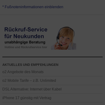
*Die Mindestvertragslaufzeit von o2 Grow beträgt 24 Monate und
* Fußnoteninformationen einblenden
die Kündigungsfrist 1 Monate. Danach verlängert sich der
Handyvertrag automatisch jeweils um 1 Monat. Sie erhalten den
Grow Tarif einzeln oder als Vertrag mit Handy. Optional gibt es
auch eine Flex Version ohne Vertragslaufzeit und als Varianten mit
Rabatt für Junge Leute, 60plus sowie Bestandskunden.
Alle Angaben auf dieser Seite ohne Gewähr – es gelten die
Konditionen vom o2 Grow Vertrag im o2 Onlineshop beim
Absenden des Auftrags oder die Infos an unserer Hotline.
AKTUELLES UND EMPFEHLUNGEN
o2 Angebote des Monats
o2 Mobile Tarife – z.B. Unlimited
DSL Alternative: Internet über Kabel
iPhone 17 günstig mit Vertrag