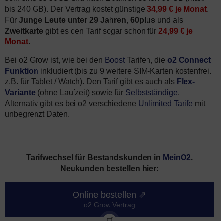
bis 240 GB). Der Vertrag kostet günstige
34,99 € je Monat
.
Für
Junge Leute unter 29 Jahren
,
60plus
und als
Zweitkarte
gibt es den Tarif sogar schon für
24,99 € je
Monat
.
Bei o2 Grow ist, wie bei den
Boost
Tarifen, die
o2 Connect
Funktion
inkludiert (bis zu 9 weitere SIM-Karten kostenfrei,
z.B. für Tablet / Watch). Den Tarif gibt es auch als
Flex-
Variante
(ohne Laufzeit) sowie für
Selbstständige
.
Alternativ gibt es bei o2 verschiedene
Unlimited Tarife
mit
unbegrenzt Daten.
Tarifwechsel für Bestandskunden in
MeinO2
.
Neukunden bestellen hier:
Online bestellen ⇗
o2 Grow Vertrag
🛒