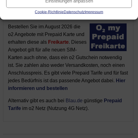
Einstellungen anpassen
➥ o2 Freikarte - kein Anschlusspreis
Cookie-Richtlinie
Datenschutz
Impressum
Bestellen Sie im August 2026 die
o2 Angebote mit Prepaid Karte und
erhalten diese als
Freikarte
. Dieses
Angebot gilt für alle neuen SIM-
Karten auch ohne, dass ein o2 Gutschein notwendig
ist. Sie zahlen also weder Versandkosten, noch einen
Anschlusspreis. Es gibt viele Prepaid Tarife und für fast
jedes Bedürfnis ist das passende Angebot dabei.
Hier
informieren und bestellen
Alternativ gibt es auch bei
Blau.de
günstige
Prepaid
Tarife
im o2 Netz (Nutzung 4G Netz).