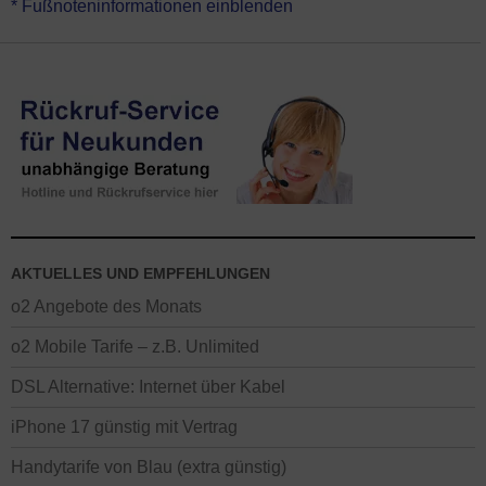
* Fußnoteninformationen einblenden
gelten zzgl. Anschlusspreis (abhängig vom Tarif und Laufzeit). Ein
o2 Gutschein ist für die meisten Aktionen und Deals nicht nötig –
außer diese ist explizit angegeben.
Die Mindestlaufzeit der
meisten Angebote beträgt 24 Monate (Kündigungsfrist 3 Monate /
Verlängerung je 12 Monate). Alle Preise der Aktionen auf dieser
Seite ohne Gewähr – es gelten die Angaben im Onlineshop beim
Versenden der Bestellung oder die Infos an unserer unabhängigen
Hotline.
AKTUELLES UND EMPFEHLUNGEN
o2 Angebote des Monats
o2 Mobile Tarife – z.B. Unlimited
DSL Alternative: Internet über Kabel
iPhone 17 günstig mit Vertrag
Handytarife von Blau (extra günstig)