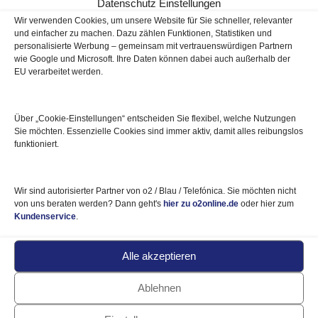
Zuhause? Dann nutzen Sie jetzt die
Datenschutz Einstellungen
o2 Angebote für DSL / VDSL, Kabel
Wir verwenden Cookies, um unsere Website für Sie schneller, relevanter
und einfacher zu machen. Dazu zählen Funktionen, Statistiken und
oder über LTE (4G) bzw. 5G –
personalisierte Werbung – gemeinsam mit vertrauenswürdigen Partnern
abhängig vom Standort (Verfügbarkeit). Bei allen
wie Google und Microsoft. Ihre Daten können dabei auch außerhalb der
EU verarbeitet werden.
Tarifen erhalten Sie jetzt
12 Monate lang je 10 €
Rabatt
(120 € sparen – egal welche Anschlussart) und
weitere Vorteile (z.B. Router ohne
Über „Cookie‑Einstellungen“ entscheiden Sie flexibel, welche Nutzungen
Bereitstellungsgebühr). Dieses Vorteilsangebot gilt für
Sie möchten. Essenzielle Cookies sind immer aktiv, damit alles reibungslos
alle Neukunden und ein o2 Gutscheincode ist nicht
funktioniert.
erforderlich.
Hier informieren und sparen
Wir sind autorisierter Partner von o2 / Blau / Telefónica. Sie möchten nicht
von uns beraten werden? Dann geht's
hier zu o2online.de
oder hier zum
Kundenservice
.
Prepaid Deals
im August 2026 – o2 Angebot
Alle akzeptieren
mit Freikarte
Ablehnen
Bestellen Sie die günstigen o2 Prepaid Tarife und sparen
im August 2026 auch ohne o2 Gutscheincode: