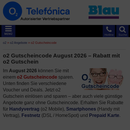
MENÜ
Hotline
Suche
o2
»
o2 Angebote
»
o2 Gutscheincode
o2 Gutscheincode August 2026 – Rabatt mit
o2 Gutschein
Im
August 2026
können Sie mit
einem
o2 Gutscheincode
sparen.
Unten finden Sie verschiedene
Voucher und Deals. Jetzt o2
Gutschein einlösen und sparen – aber auch viele günstige
Angebote ganz ohne Gutscheincode. Erhalten Sie Rabatte
für
Handyvertrag
(o2 Mobile),
Smartphones
(Handy mit
Vertrag),
Festnetz
(DSL / HomeSpot) und
Prepaid Karte
.