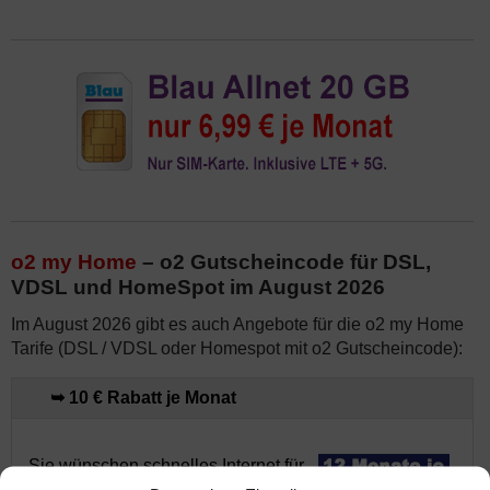
o2 my Home
– o2 Gutscheincode für DSL,
VDSL und HomeSpot im August 2026
Im August 2026 gibt es auch Angebote für die o2 my Home
Tarife (DSL / VDSL oder Homespot mit o2 Gutscheincode):
➥ 10 € Rabatt je Monat
Sie wünschen schnelles Internet für