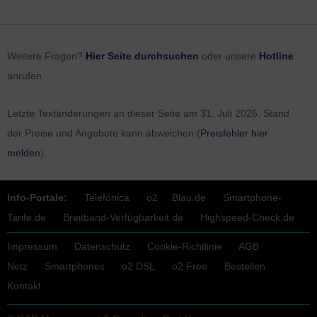
Weitere Fragen?
Hier Seite durchsuchen
oder unsere
Hotline
anrufen.
Letzte Textänderungen an dieser Seite am
31. Juli 2026
. Stand
der Preise und Angebote kann abweichen (
Preisfehler hier
melden
).
Info-Portale:
Telefónica
o2
Blau.de
Smartphone-
Tarife.de
Breitband-Verfügbarkeit.de
Highspeed-Check.de
Impressum
Datenschutz
Cookie-Richtlinie
AGB
Netz
Smartphones
o2 DSL
o2 Free
Bestellen
Kontakt