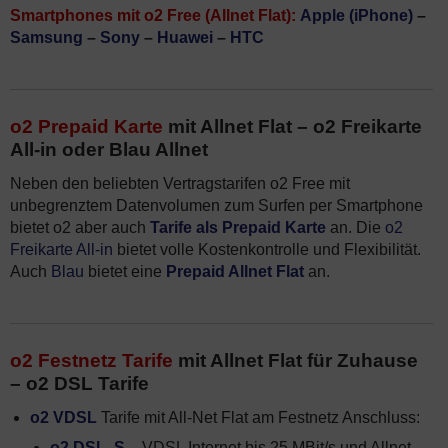
Smartphones mit o2 Free (Allnet Flat):
Apple (iPhone)
–
Samsung
–
Sony
–
Huawei
–
HTC
o2 Prepaid Karte
mit Allnet Flat – o2 Freikarte
All-in oder Blau Allnet
Neben den beliebten Vertragstarifen o2 Free mit
unbegrenztem Datenvolumen zum Surfen per Smartphone
bietet o2 aber auch
Tarife als Prepaid Karte
an. Die
o2
Freikarte All-in
bietet volle Kostenkontrolle und Flexibilität.
Auch
Blau
bietet eine
Prepaid Allnet Flat
an.
o2 Festnetz Tarife
mit Allnet Flat für Zuhause
– o2 DSL Tarife
o2 VDSL
Tarife mit All-Net Flat am Festnetz Anschluss:
o2 DSL S
– VDSL Internet bis 25 MBit/s und Allnet