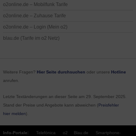
o2online.de – Mobilfunk Tarife
o2online.de – Zuhause Tarife
o2online.de – Login (Mein o2)
blau.de (Tarife im o2 Netz)
Weitere Fragen?
Hier Seite durchsuchen
oder unsere
Hotline
anrufen.
Letzte Textänderungen an dieser Seite am
29. September 2025
.
Stand der Preise und Angebote kann abweichen (
Preisfehler
hier melden
).
Info-Portale:
Telefónica
o2
Blau.de
Smartphone-