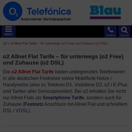
MENÜ
Hotline
Suche
o2
»
o2 Allnet Flat Tarife – für unterwegs (o2 Free) und Zuhause (o2 DSL)
o2 Allnet Flat Tarife – für unterwegs (o2 Free)
und Zuhause (o2 DSL)
Die
o2 Allnet Flat Tarife
bieten unbegrenztes Telefonieren
in alle deutschen Festnetze sowie Mobilfunk-Netze /
Handynetze
(also zu Telekom D1, Vodafone D2, o2 / E-Plus
und Tarifen aller Serviceprovider). Bei o2 erhalten Sie nicht
nur Allnet Flats als
Smartphone Tarife
, sondern auch für
Zuhause (
Festnetz
Anschluss mit Allnet Flat und schnellem
DSL
/
VDSL
).