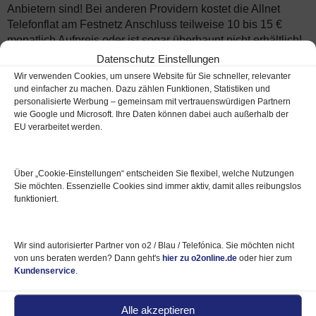
Anbietern sind! Bei anderen Providern kostet die Allnet
Telefonflat am Festnetz Anschluss teilweise 10 bis 15 €
monatlich Aufpreis oder ist sogar überhaupt nicht erhältlich!
Datenschutz Einstellungen
Wir verwenden Cookies, um unsere Website für Sie schneller, relevanter
und einfacher zu machen. Dazu zählen Funktionen, Statistiken und
Aktuelle Angebote im Überblick:
personalisierte Werbung – gemeinsam mit vertrauenswürdigen Partnern
Festnetz Tarife
–
wie Google und Microsoft. Ihre Daten können dabei auch außerhalb der
Handyvertrag
–
Prepaid Karte
EU verarbeitet werden.
Über „Cookie‑Einstellungen“ entscheiden Sie flexibel, welche Nutzungen
Bestellformular und Infos o2 Allnet Flat Tarife
Sie möchten. Essenzielle Cookies sind immer aktiv, damit alles reibungslos
kostenlos per E-Mail
funktioniert.
Weitere Infos zu den o2 Allnet Flat Tarifen senden wir Ihnen
HIER
gern zu.
Wir sind autorisierter Partner von o2 / Blau / Telefónica. Sie möchten nicht
von uns beraten werden? Dann geht's
hier zu o2online.de
oder hier zum
Kundenservice
.
Kostenlose
Tarifberatung
zu den o2 Allnet
Alle akzeptieren
Flats durch uns als o2 Partner